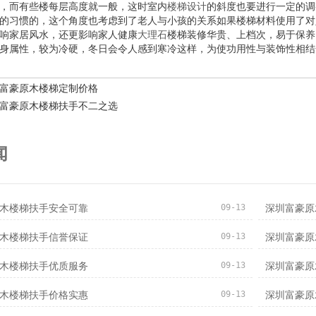
，而有些楼每层高度就一般，这时室内
楼梯设计
的斜度也要进行一定的调
的习惯的，这个角度也考虑到了老人与小孩的关系如果楼梯材料使用了对
响家居风水，还更影响家人健康
大理石
楼梯装修华贵、上档次，易于保养
身属性，较为冷硬，冬日会令人感到寒冷这样，为使功用性与装饰性相结
富豪原木楼梯定制价格
富豪原木楼梯扶手不二之选
闻
09-13
木楼梯扶手安全可靠
深圳富豪原
09-13
木楼梯扶手信誉保证
深圳富豪原
09-13
木楼梯扶手优质服务
深圳富豪原
09-13
木楼梯扶手价格实惠
深圳富豪原