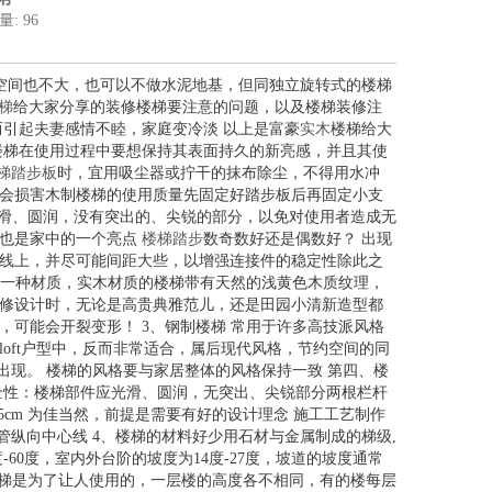
量: 96
地空间也不大，也可以不做水泥地基，但同独立旋转式的楼梯
梯
给大家分享的装修楼梯要注意的问题，以及楼梯装修注
引起夫妻感情不睦，家庭变冷淡 以上是富豪
实木
楼梯给大
楼梯在使用过程中要想保持其表面持久的新亮感，并且其使
梯踏步板
时，宜用吸尘器或拧干的抹布除尘，不得用水冲
会损害木制楼梯的使用质量先固定好踏步板后再固定小支
光滑、圆润，没有突出的、尖锐的部分，以免对使用者造成无
也是家中的一个亮点
楼梯踏步
数奇数好还是偶数好？ 出现
线上，并尽可能间距大些，以增强连接件的稳定性除此之
一种材质，实木材质的楼梯带有天然的浅黄色木质纹理，
修设计时，无论是高贵典雅范儿，还是田园小清新造型都
可能会开裂变形！ 3、钢制楼梯 常用于许多高技派风格
oft户型中，反而非常适合，属后现代风格，节约空间的同
出现。 楼梯的风格要与家居整体的风格保持一致 第四、楼
安全性：楼梯部件应光滑、圆润，无突出、尖锐部分两根栏杆
5.5cm 为佳当然，前提是需要有好的设计理念 施工工艺制作
管纵向中心线 4、楼梯的材料好少用石材与金属制成的梯级,
60度，室内外台阶的坡度为14度-27度，坡道的坡度通常
楼梯是为了让人使用的，一层楼的高度各不相同，有的楼每层