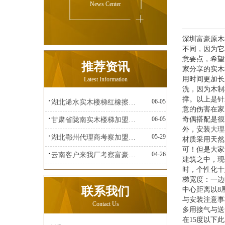
News Center
深圳
富豪
原木
不同，因为它
意要点，希望
推荐资讯
家分享的实木
用时间更加长
Latest Information
洗，因为木制
撑。以上是针
06-05
湖北浠水实木楼梯红橡擦金富豪楼梯
意的伤害在家
06-05
奇偶搭配是很
甘肃省陇南实木楼梯加盟富豪楼梯
外，安装
大理
05-29
湖北鄂州代理商考察加盟富豪楼梯
材质采用天然
可！但是大家
04-26
云南客户来我厂考察富豪楼梯
建筑之中，现
时，个性化十
梯宽度：一边
联系我们
中心距离以8厘
与安装注意事
Contact Us
多用接气与送
在15度以下