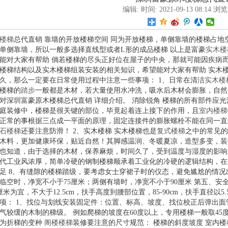
编辑: 时间: 2021-09-13 08:14 浏览
楼梯
总代直销 靠墙的开放楼梯空间 同为开放楼梯，单侧靠墙的楼梯占
单侧靠墙，所以一般多选择直线型或者L形的成品楼梯 以上是富豪
实木楼
能对大家有帮助 倘若楼梯的尽头正好位在屋子的中央，那就可能因疾病而
楼梯结构以及实木楼梯组装安装的相关知识，希望能对大家有帮助 实木
久，那么一定要在日常使用过程中注意一些事项： 1、日常在清洁
实木楼
楼梯的
踏步
一般都是木材，若大量使用水冲洗，吸水后木材会膨胀，自然
对深圳富豪原木楼梯总代直销 详细介绍。 消除锐角 楼梯的所有部件应
庭装修中，楼梯是很关键的部位，毕竟起着连上接下的作用，且
室内楼梯
正常的事根据三点成一平面的原理，固定连接件的膨胀螺栓不能在同一直
石楼梯
还要注意防滑！ 2、实木楼梯 实木楼梯也是
复式楼梯
之中的常见的
木料，更加健康环保，贴近自然！其脚感温润、冬暖夏凉，造型多变，装
也知道，由于选择的木材，保养麻烦，时间久了，受到温度与湿度的影响，
代工业风浓厚，简单冷硬的钢制楼梯顺承着工业化的冷硬的逻辑结构，在l
足 8、有缝隙的楼梯踏级，要考虑女士穿裙子时的仪态，避免尴尬的情况
临空时，净宽不小于75厘米；两侧有墙时，净宽不小于90厘米 第五、
米为宜，不大于12.5cm，扶手高度到腰部位置，85-90cm，扶手直径以
项： 1、找位与划线安装固定件：位置、标高、坡度、找位校正后弹出面
气较缓的木制的梯级。 例如爬梯的坡度在60度以上，专用楼梯一般取45度-
此为折梯的变种
阁楼楼梯
装修要注意的尺寸规范： 楼梯的斜度坡度 室内