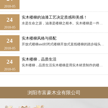
2018-05
实木楼梯的油漆工艺决定质感和美感！
24
水是生命之源，油漆是楼梯之根本。实木楼梯是一件有生命的家具，也是一件至尊的家具，是具有文化内涵的，在欧洲国家尤为重视。她能代表你的身份，显现你的品位，是在生活中最亲切的伴侣，不仅要爱护她，要耐久耐看。就要从楼梯的外表美——油漆工艺做起。 ...
2018-05
实木楼梯风格与搭配
24
开放式楼梯and封闭式楼梯开放式直线楼梯的踏步端头可加角饰，踏板与端头之间可配饰线，饰线的形式要同墙面嵌板线一致。封闭式直线楼梯一般配合墙面表现古典主义和新古典主义风格。楼梯侧板的线条要和墙面嵌板线相呼应。
2018-05
实木楼梯，品质生活
24
实木楼梯，品质生活实木楼梯是用实木材质制作的楼梯，实木楼梯具有天然独特的纹理、柔和的色泽、脚感舒适、冬暖夏凉，并且是纯天然绿色装饰材料；随着家居环保意识的提高，因以上特点和原因实木楼梯在市场上的占有率最高。 简约美观。实木材质可 ...
2018-05
浏阳市富豪木业有限公司