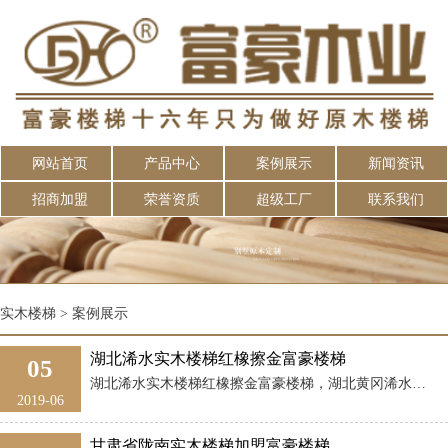
网站首页
产品中心
案例展示
新闻资讯
招商加盟
荣誉资质
超级工厂
联系我们
实木楼梯
>
案例展示
湖北浠水实木楼梯红橡擦金富豪楼梯
05
湖北浠水实木楼梯红橡擦金富豪楼梯，湖北黄冈浠水实木楼梯富豪楼梯代理商安装，客户选的是大气豪华的款式，出水芙蓉，安装后体现一种奢华之感。。红橡擦金，不仅保留了红橡的纹理，擦金工艺的使用，使得楼梯更显质感。材质：美国红橡，富豪楼梯严选美国进口红 ...
2019-06
甘肃省陇南实木楼梯加盟富豪楼梯