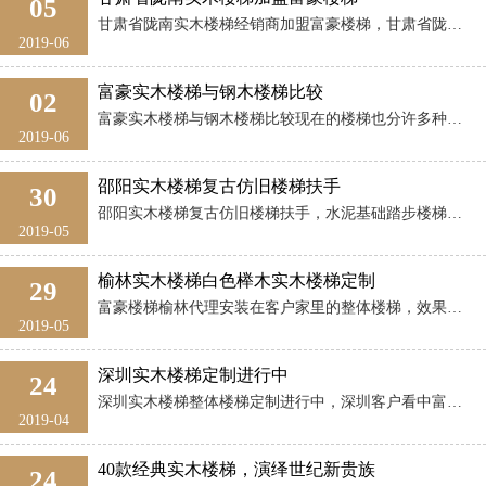
05
甘肃省陇南实木楼梯经销商加盟富豪楼梯，甘肃省陇南实木楼梯经销商从网上了解到我们富豪楼梯，后来从产品质量到生产设备，还有加盟楼梯政策有了充分的了解。经销商对陇南实木楼梯市场充满信心，3月12日，专程从陇南赶到浏阳来，到我们厂里实地了解参观。在 ...
2019-06
富豪实木楼梯与钢木楼梯比较
02
富豪实木楼梯与钢木楼梯比较现在的楼梯也分许多种，有浇筑的水泥楼梯，什么都没有的其中最常见的就是订制实木楼梯和钢木楼梯，今天富豪楼梯将两者放在一起做个比较。富豪实木楼梯在设计上，力求与大自然零距离接触，给人的整体感觉是十分大气，特点是豪华气派 ...
2019-06
邵阳实木楼梯复古仿旧楼梯扶手
30
邵阳实木楼梯复古仿旧楼梯扶手，水泥基础踏步楼梯扶手，邵阳隆回实木楼梯代理商安装，富豪楼梯复古仿旧漆，美观大气。手感佳。室内实木楼梯扶手高度室内实木楼梯装修的高度标准是90cm，可根据实际情况改变。当楼梯的长度超过5米长时，可适当将楼梯扶手的 ...
2019-05
榆林实木楼梯白色榉木实木楼梯定制
29
富豪楼梯榆林代理安装在客户家里的整体楼梯，效果棒棒的。榆林实木楼梯定制，就选富豪木业实木楼梯。实木楼梯实木楼梯大气，上档次，不会给人冷的感受，是不会淘汰的。相对来讲，实木价格比钢木的稍高。一般现行的实木楼梯的造价，是按木材材质和施工工艺来的 ...
2019-05
深圳实木楼梯定制进行中
24
深圳实木楼梯整体楼梯定制进行中，深圳客户看中富豪楼梯的硬实力。选用的是红橡木，红橡木是一种非常好的材质，油漆做好以后，质感非常的好。深圳实木楼梯红橡木楼梯拼装中。整体实木楼梯局部细节，富豪楼梯选用的材质都是AA级的，整体性好，色差均匀。深圳 ...
2019-04
40款经典实木楼梯，演绎世纪新贵族
24