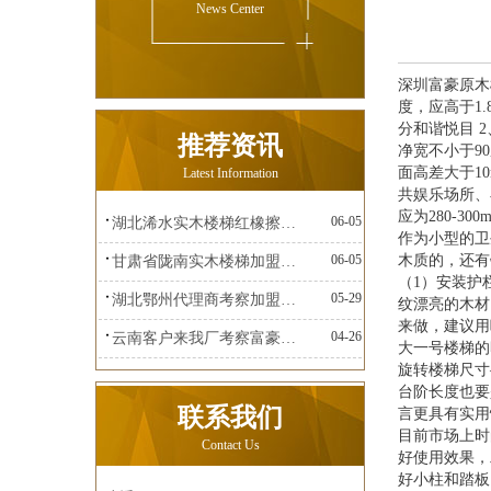
News Center
深圳富豪原木
度，应高于1
分和谐悦目 
推荐资讯
净宽不小于9
面高差大于10
Latest Information
共娱乐场所、
应为280-
06-05
湖北浠水实木楼梯红橡擦金富豪楼梯
作为小型的卫
06-05
木质的，还有
甘肃省陇南实木楼梯加盟富豪楼梯
（1）安装护
05-29
湖北鄂州代理商考察加盟富豪楼梯
纹漂亮的木材
来做，建议用
04-26
云南客户来我厂考察富豪楼梯
大一号楼梯的
旋转楼梯尺寸
台阶长度也要
联系我们
言更具有实用
目前市场上时
Contact Us
好使用效果，
好小柱和踏板