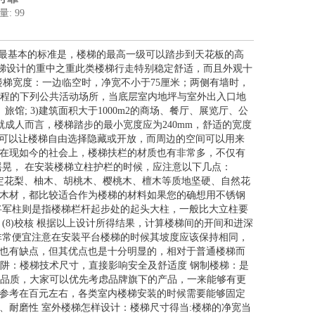
量: 99
寸最基本的标准是，楼梯的最高一级可以踏步到天花板的高
是楼梯设计的重中之重此类楼梯行走特别稳定舒适，而且外观十
楼梯宽度：一边临空时，净宽不小于75厘米；两侧有墙时，
防工程的下列公共活动场所，当底层室内地坪与室外出入口地
旅馆; 3)建筑面积大于1000m2的商场、餐厅、展览厅、公
成人而言，楼梯踏步的最小宽度应为240mm，舒适的宽度
拉门可以让楼梯自由选择隐藏或开放，而周边的空间可以用来
在现如今的社会上，楼梯扶栏的材质也有非常多，不仅有
摇晃， 在安装楼梯立柱护栏的时候，应注意以下几点：
定花梨、柚木、胡桃木、樱桃木、檀木等质地坚硬、自然花
木材，都比较适合作为楼梯的材料如果您的确想用不锈钢
将军柱则是指楼梯栏杆起步处的起头大柱，一般比大立柱要
(8)校核 根据以上设计所得结果，计算楼梯间的开间和进深
非常便宜注意在安装平台楼梯的时候其坡度应该保持相同，
也有缺点，但其优点也是十分明显的，相对于普通楼梯而
陷阱：楼梯技术尺寸，直接影响安全及舒适度 钢制楼梯：是
的品质，大家可以优先考虑品牌旗下的产品，一来能够有更
参考在百元左右，各类室内楼梯安装的时候需要能够固定
、耐磨性 室外楼梯怎样设计：楼梯尺寸得当:楼梯的净宽当