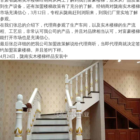
甘肃省陇南实木楼梯经销商从网上了解到我们富豪楼梯，后来从产品质量
到生产设备，还有加盟楼梯政策有了充分的了解。经销商对陇南实木楼梯
市场充满信心，3月12日，专程从陇南赶到浏阳来，到我们厂里实地了解
参观。
在我们张总的介绍下，代理商参观了生产车间，以及实木楼梯的生产流
程、工艺后，非常认可我公司的产品，并且对品牌相当认可，对富豪楼梯
能打开市场也是充满信心。
最后张总详细的把我公司加盟政策解说给代理商听，当即代理商就决定签
约加盟富豪楼梯。并且签约下样。
4月24日，陇南实木楼梯样品安装中