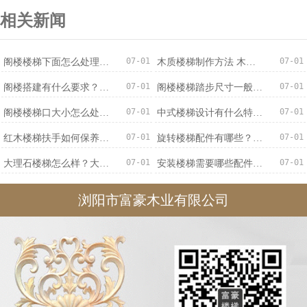
相关新闻
07-01
07-01
阁楼楼梯下面怎么处理？阁楼楼梯装修设计效果图欣赏
木质楼梯制作方法 木质楼梯效果图欣赏
07-01
07-01
阁楼搭建有什么要求？客厅怎么做楼梯上阁楼？
阁楼楼梯踏步尺寸一般是多少？阁楼楼梯价格怎么计算？
07-01
07-01
阁楼楼梯口大小怎么处理？阁楼钢木楼梯怎么样？
中式楼梯设计有什么特点？中式楼梯装修效果图欣赏
07-01
07-01
红木楼梯扶手如何保养？红木楼梯扶手装修效果图欣赏
旋转楼梯配件有哪些？旋转楼梯尺寸介绍
07-01
07-01
大理石楼梯怎么样？大理石楼梯优缺点
安装楼梯需要哪些配件？楼梯木龙骨怎样打？
浏阳市富豪木业有限公司