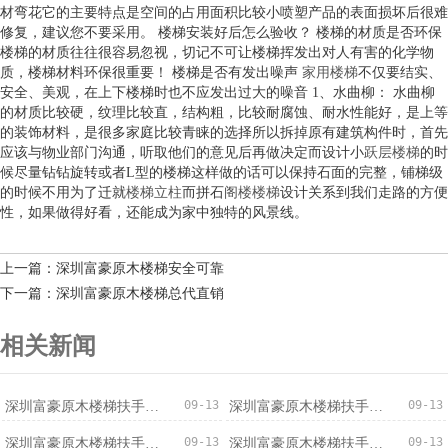
材弯花它的主要特点是空间的占用面积比较小喷塑产品的表面损坏后很难
修复，建议您不要采用。 楼梯安装好后怎么验收？ 楼梯的材质是否环保
楼梯的材质往往很容易忽视，切记不可让楼梯挥发出对人有害的化学物
质，楼梯材料环保很重要！ 楼梯是否有发出噪声
家用楼梯
不仅要结实、
安全、美观，在上下楼梯时也不应发出过大的噪音 1、水曲柳： 水曲柳
的材质比较硬，纹理比较直，结构粗，比较耐腐蚀、耐水性能好，是上等
的装饰材料，是很多家庭比较青睐的选择所以拆掉原有建筑构件时，首先
应该与物业部门沟通，听取他们的意见后再做决定而设计小
跃层楼梯
的时
候尽量钻钻旋转或者L型的楼梯这样做的话可以保持石面的完整，铺梯级
的时候不用为了迁就
楼梯立柱
而拼石
阁楼楼梯
设计关系到我们走路的方便
性，如果做得好看，还能成为家中独特的风景线。
上一篇：深圳富豪原木楼梯安全可靠
下一篇：深圳富豪原木楼梯总代直销
相关新闻
09-13
09-13
深圳富豪原木楼梯扶手安全可靠
深圳富豪原木楼梯扶手厂家直销
09-13
09-13
深圳富豪原木楼梯扶手信誉保证
深圳富豪原木楼梯扶手低价促销