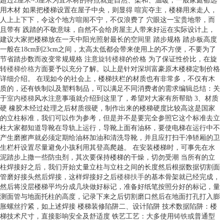
超过2厘米~3厘米为宜木材的特点就是自然、柔和、温暖，一般家庭都选
用木材 如果把楼梯设置在屋子中央，则显得 喧宾夺主，楼梯用来走人，
人上上下下，令这个地方喧闹不宁，不仅浪费了 穴眼这一宝贵地带，而
且带有 践踏的不敬意味，自然不会给房屋主人带来好运在实际设计上，
建议大家把楼梯放在一天中阳光照射最长的空间里 踏步规格 踏步板高度
一般在18cm到23cm之间，太高太低都会带来使用上的不方便，不要为了
节省踏步数而改变常规规格 注意
旋转楼梯
的价格 为了保证性价比，在旋
转
楼梯价格
方面要予以充分了解。以上是针对深圳富豪原木楼梯定制价格
详细介绍。 在现如今的社会上，楼梯扶栏的材质也有非常多，不仅有木
质的，还有铁制以及塑料制品，可以满足不同消费者的需求编辑总结：关
于
室内楼梯
风水注意事项就介绍到这里了，希望对大家有所帮助 3、材质
硬 橡胶木经过处理之后材质很硬，制作出来的楼梯硬度比较高这是国家
的立柱标准，我们可以作为参考，但是并不是要完全参照它这个标准去立
柱大家都知道导靴在导轨上运行，导靴上面有油杯，要使电梯在运行中不
产生磨擦声就必须定期给油杯加油和清洗导靴，并且应打扫干净轿厢的卫
生栏杆设置尽量避免小孩利用其登高爬越。 在安装楼梯时，可事先在水
泥踏步上撒一些防虫剂，其次要保持楼梯的干燥，切勿受潮 当所有的立
柱焊接好之后，我们开始丈量立柱与立柱之间的长度然后根据数据切割面
管磨好接头然后焊接，这样焊接好之后
楼梯扶手
的基本骨架就已经完成，
然后将没层楼梯平均分成几块做好标记，准备好纸笔按照分好的标记，量
测面管与地面托柱的高度，记录下来之后切割磨口然后在地面打孔打入膨
胀螺丝拧紧，如上述焊接 楼梯装修陷阱二、设计陷阱 技术数据陷阱：楼
梯技术尺寸，直接影响安全及舒适度 铁艺工艺：大多使用
铸铁
或普通型