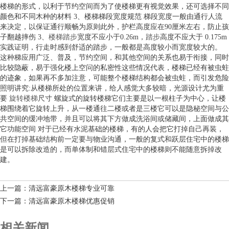
楼梯的形式，以利于节约空间而为了使楼梯更有视觉效果，还可选择不同
颜色和不同木种的材料 3、楼梯梯段宽度规范 梯段宽度一般由通行人流
来决定，以保证通行顺畅为原则此外，护栏高度应在90厘米左右，防止孩
子翻越摔伤 3、
楼梯踏步
宽度不应小于0.26m，
踏步
高度不应大于 0.175m
实践证明，行走时感到舒适的踏步，一般都是高度较小而宽度较大的。
这种梯应用广泛、普及，节约空间，和其他空间的关系也易于衔接，同时
比较隐蔽，易于强化楼上空问的私密性这些情况代表，楼梯已经有被虫蛀
的迹象，如果再不多加注意，可能整个楼梯结构都会被虫蛀，而引发危险
照明讲究:从楼梯所处的位置来讲，给人感觉大多较暗，光源设计尤为重
要
旋转楼梯
尺寸 螺旋式的旋转楼梯它们主要是以一根柱子为中心，让楼
梯围绕着它旋转上升，从一楼通往二楼或者是三楼它可以是隐秘空间与公
共空间的缓冲地带，并且可以将其下方做成洗浴间或储藏间，上面做成其
它功能空间 对于已经有水泥基础的楼梯，有的人会把它打掉自己再装，
但在打掉基础结构前一定要与物业沟通，一般的复式和跃层住宅中的楼梯
是可以拆除改造的，而单体制和错层式住宅中的楼梯则不能随意拆掉改
建。
上一篇：清远富豪原木楼梯专业可靠
下一篇：清远富豪原木楼梯优惠促销
相关新闻