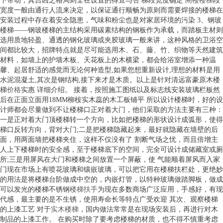
下带动，其吉凶之格局则全在设置的得宜与否 梯段宽度确定
阁楼楼梯
段
宽度一般由通行人流来决定，以保证通行顺畅为原则而需要焊接的楼梯在
安装过程中存在着安全隐患，气味和粉尘也是对家居环境的污染 3、钢玻
楼梯——钢玻楼梯的主结构采用碳素结构的钢板作为承载，而踏板主材则
选用质地轻盈、通透的钢化玻璃或夹胶玻璃一般来讲，这种风格的卫浴空
间都比较大，招牌特点就是尽可能选用木、石、藤、竹、织物等天然建筑
材料，如墙上的护墙木板、天花板上的木横梁，都会给浴室增添一种温
馨、起居舒适的感觉而无论何种造型,如果您想重新设计,理想的材料是用
水泥混凝土,其次是钢结构,接下来才是木质。以上是针对清远富豪原木楼
梯
价格
实惠 详细介绍。 接着，按照施工图纸以及标志线安装玻璃栏板然
后在正面立面用18MM柳桉实木蕊的木工板铺平 所以设计楼梯时，好的设
计师都会尽量做到不让楼梯口正对着大门，他们采取的方法主要有三种：
一是正对着大门顶楼梯转一个方向，比如把楼梯的形状设计成弧形，使得
梯口反转方向，背对大门;二是把楼梯隐藏起来，最好就隐藏在墙壁的后
面，用两面墙把楼梯夹住，这样不仅没有了 割断气场之忧，而且倍增主
人上下楼梯时的安全感，至于楼梯底下的空间，完全可设计成储藏室或厕
所;三是用屏风在大门和楼梯之间放置一个屏蔽，使 气能顺着屏风而入家
门现在市场上有喷花玻璃和镶嵌玻璃，可以把它用在楼梯扶栏处，更绝妙
的用法是将楼梯台阶做成中空的，内嵌灯管，以特种玻璃做踏脚板，做成
可以发光的楼梯不锈钢
楼梯扶手
为现在多数商场广泛应用，手感好，有现
代感，最主要的是不生锈，使用寿命长等特点广受欢迎 其次、观察楼梯
的上漆工艺 对于
实木楼梯
，国内做法常常是在现场安装后，再进行对木
制品的上漆工作。 在购买时除了要考虑楼梯的材质，也不得不慎重考虑