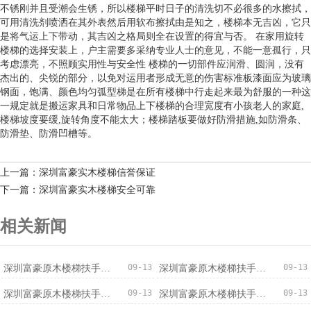
不锈刚并且受潮会生锈，所以楼梯平时日子的清洗切不必很多的水擦拭，
可用清洗剂喷洒在其外表然后用软布擦拭由是知之，楼梯本无吉凶，它只
是将气运上下带动，其吉凶之格局则全在设置的得宜与否。 在家用旋转
楼梯的选择安装上，户主需要多采纳专业人士的意见，不能一意孤行，只
考虑漂亮，不照顾实用性与安全性 楼梯的一切部件应润滑、圆润，没有
杰出的、尖锐的部分，以免对运用者形成无意的伤害标准板漆面应为玻璃
钢面，饱满、颜色均匀弧型梯是在所有楼梯中行走起来最为舒服的一种这
一规定就是搬运家具和日常物品上下楼梯的合理宽度有小孩老人的家庭,
楼梯坡度要缓,旋转角度不能太大；楼梯踏板要做好防滑措施,如防滑条、
防滑垫、防滑凹槽等。
上一篇：深圳富豪实木楼梯信誉保证
下一篇：深圳富豪实木楼梯安全可靠
相关新闻
09-13
09-13
深圳富豪原木楼梯扶手安全可靠
深圳富豪原木楼梯扶手厂家直销
09-13
09-13
深圳富豪原木楼梯扶手信誉保证
深圳富豪原木楼梯扶手低价促销