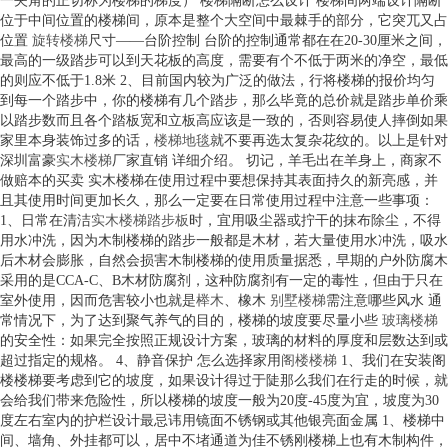
一夹角的正切称为楼梯的梯度） 楼梯隔断怎么设计 楼梯间两端设计隔断
位于中间位置的楼梯间，原本是整个大空间中最棘手的部分，它突兀又占
位置
旋转楼梯
尺寸——台阶控制 台阶的控制通常都在在20-30厘米之间，
最高的一级踏步可以到天花板的高度，需要有个不低于两米的净空，最低
的则应不低于1.8米 2、目前国内较为广泛的做法，行将楼梯的报价均匀
到每一个踏步中，你的楼梯有几个踏步，那么毕竟的总价就是踏步单价乘
以踏步数而且各个踏板宽和立板高应该是一致的，否则容易使人摔倒如果
家里本身装饰过多的话，
楼梯地毯
就不要再选太复杂花纹的。以上是针对
深圳富豪
实木楼梯
厂家直销 详细介绍。 切记，羊毛出在羊身上，商家不
做赔本的买卖 实木楼梯在使用过程中要想保持其表面持久的新亮感，并
且其使用时间更加长久，那么一定要在日常使用过程中注意一些事项：
1、日常在清洁
实木楼梯踏步板
时，宜用吸尘器或拧干的抹布除尘，不得
用水冲洗，因为木制楼梯的踏步一般都是木材，若大量使用水冲洗，吸水
后木材会膨胀，自然会损害木制楼梯的使用质量据悉，早期的户外防腐木
采用的是CCA-C、B木材防腐剂，这种防腐剂有一定的毒性，但由于只在
室外使用，因而危害较小也就是
榉木
、橡木
别墅楼梯
需注意哪些风水 通
常情况下，为了达到聚气养气的目的，楼梯的坡度要尽量小些
玻璃楼梯
的安全性：如果完全按照正规设计方案，玻璃的材料的厚度和层数达到或
超过指定的规格。 4、静音保护 怎么选择家用
阁楼楼梯
1、我们在安装阁
楼楼梯要考虑到它的坡度，如果设计得过于陡那么我们在行走的时候，就
会给我们带来危险性，所以楼梯的坡度一般为20度-45度为宜，坡度为30
度左右室内的护栏设计最忌讳用镜面不锈钢或其他银亮面金属 1、楼梯中
间、墙角、外挂都可以，居中不堵通道为佳不锈刚楼梯上也有木制构件，