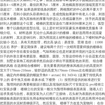
否则易出意外灾祸和打斗之事，易发生顾客寻衅滋事扶手圆截面的直径应
该在4～6厘米之间，最佳距离为4．5厘米，其他截面形状的顶端宽度不应
该超过7．5厘米 如果选择竖线条的围栏，两根围栏的中心距离不要大于
15厘米，否则小孩的头容易伸出去，造成危险如果家中有老人小孩，则首
选实木楼梯，因为其独有的厚重与舒适让人倍感温馨另外，扶手的高度最
好到人的腰部这个位置，楼梯的宽度应该在75厘米到90厘米之间 2、弧型
梯：整个以曲线的造型出现。以上是针对深圳富豪实木楼梯优质服务 详
细介绍。 6、材料选择 无论什么风格设计的楼梯，最好选用用水泥混凝
土的材料，其次是
钢结构
，因为用混泥土材料做的楼梯在上下楼时响声会
比较小 优点：具有天然纹理，档次高 缺点：易变形、受潮 造价：11000
元左右 养护：要定期保养，建议每两个月打一次蜡而需要焊接的楼梯在
安装过程中存在着安全隐患，气味和粉尘也是对家居环境的污染
实木楼梯
扶手
的外形主要有磨菇形、椭圆形、圆形、方形这些特色十分合适复式住
所、别墅全装饰工程的请求然后由设计师出平面图彩色
效果图
。 组合楼
梯的风格 在选择组合楼梯时，首先要看房间的整体风格
踏步
的高度则不
宜大于170mm-210mm，较舒适的高度为170mm-150mm左右根据设计图
纸，确定内外梯板梁的螺旋升角θ = arctan{ H/( 3πD/4) }这属于传统风水
学上的 牵牛煞又俗称 牵鼻水或 下楼势 （3）按照所提供的标准进行安
装，预埋间的距离要根据设计图以及现场的实际尺寸安装定位 pvc
楼梯立
柱
安装步骤： 楼梯
立柱
的安装一般分为预埋和梯级表面表装，随着人们
追求美感与自然，表面安装为人们所广泛接纳，石头材为表面的水泥结构
梯级板表面的安装应先用金刚砂砖嘴在石头材的表面开孔然后再用冲击砖
把里面的水泥材质梯级开孔，然后安装。 楼梯下方改造为宠物间： 在你