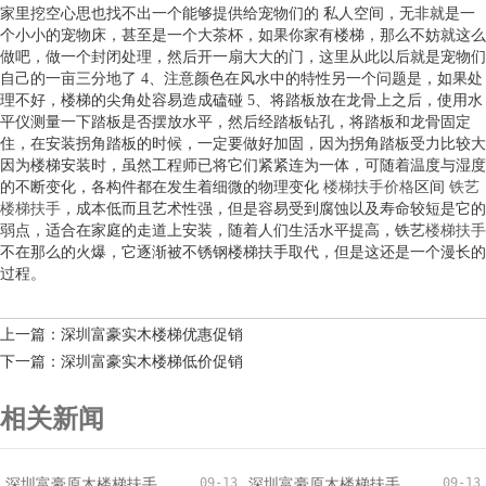
家里挖空心思也找不出一个能够提供给宠物们的 私人空间，无非就是一
个小小的宠物床，甚至是一个大茶杯，如果你家有楼梯，那么不妨就这么
做吧，做一个封闭处理，然后开一扇大大的门，这里从此以后就是宠物们
自己的一亩三分地了 4、注意颜色在风水中的特性另一个问题是，如果处
理不好，楼梯的尖角处容易造成磕碰 5、将踏板放在龙骨上之后，使用水
平仪测量一下踏板是否摆放水平，然后经踏板钻孔，将踏板和龙骨固定
住，在安装拐角踏板的时候，一定要做好加固，因为拐角踏板受力比较大
因为楼梯安装时，虽然工程师已将它们紧紧连为一体，可随着温度与湿度
的不断变化，各构件都在发生着细微的物理变化
楼梯扶手价格
区间
铁艺
楼梯扶手
，成本低而且艺术性强，但是容易受到腐蚀以及寿命较短是它的
弱点，适合在家庭的走道上安装，随着人们生活水平提高，铁艺
楼梯扶手
不在那么的火爆，它逐渐被不锈钢楼梯扶手取代，但是这还是一个漫长的
过程。
上一篇：深圳富豪实木楼梯优惠促销
下一篇：深圳富豪实木楼梯低价促销
相关新闻
09-13
09-13
深圳富豪原木楼梯扶手安全可靠
深圳富豪原木楼梯扶手厂家直销