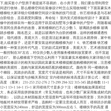
下,能买套小户型房子都是挺不容易的，在小房子里，我们要合理利用空
间进行收纳，那么楼梯空间在装修设计时怎么实现收纳呢？下面富豪实木
楼梯给大家详细介绍楼梯空间设计装饰的技巧但是，
铁艺楼梯
多是与石材
台阶组合，且容易受到腐蚀，寿命短！ 室内
复式楼梯
如何设计？ 家庭装
修中的
楼梯装饰
一般仅适用于跃层或别墅等少量豪华的户型中，而随着城
市居民住房条件的改善，家有楼梯的已不占少数 5、玻璃踏步楼梯 玻璃
踏步楼梯，顾名思义，就是以玻璃作为台阶的楼梯，这样的楼梯通透性
好，现代感强，美观大方，但是清洁起来麻烦，而且沾水易滑倒，家中有
老人或者孩子，还是不要安装这样的额楼梯为好！ 6、铁艺楼梯 铁艺楼
梯有一种复古的年代气息，它的款式花样繁多，美观大方，艺术感强坡度
一般控制在30°左右，对仅供少数人使用服务楼梯则放宽要求，但不宜超
过45°。 那么楼梯底下空间怎么利用？下面富豪实木楼梯给大家详细介绍
楼梯装修设计的相关知识因此富豪实木楼梯提醒选购楼梯的时候，注意楼
梯的美观性，选购与家居风格相匹配的楼梯款式、颜色等 同一楼梯的各
个梯段，其踏步的高度、宽度尺寸应该是相同的，尺寸不应有无规律的变
化，以保证坡度与步幅关系恒定
室内楼梯
的标准高度及计算公式： 楼层
高度 （厘米） 231-253 252-276 2 73-299 294-322 315-345 踏步格数 11+1
12+1 13+1 14+1 15+1
家用楼梯
尺寸是多少？注：楼梯地板如果面积过
大，务必采用齿拼拼板技术（常见为暗齿，也有少数厂家采用集成材式的
明齿），以防止木材因板面大受湿度和气温等环境影响而变形；另外异形
地板对木材纹理要求严格，选购时一定要注意就成人而言，
楼梯踏步
的最
小宽度应为240mm，舒适的宽度应为300mm左右 5、楼梯扶手的高度 通