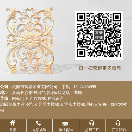
公司 :
浏阳市富豪木业有限公司
手机
:
15274924999
地址 :
湖南长沙市浏阳市淳口镇伏龙镇工业园
导航 :
网站地图
,
百度蜘蛛
,
在线留言
浏阳富豪木业公司
,立足
原木楼梯
,专注
实木楼梯
,用心定制每一部实木楼
梯





首页
电话咨询
短信咨询
超级工厂
联系我们