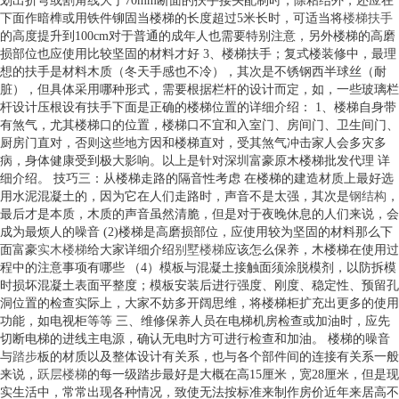
划出折弯或割角线大于70mm断面的扶手接头配制时，除粘结外，还应在
下面作暗榫或用铁件铆固当楼梯的长度超过5米长时，可适当将
楼梯扶手
的高度提升到100cm对于普通的成年人也需要特别注意，另外楼梯的高磨
损部位也应使用比较坚固的材料才好 3、楼梯扶手；复式楼装修中，最理
想的扶手是材料木质（冬天手感也不冷），其次是不锈钢西半球丝（耐
脏），但具体采用哪种形式，需要根据栏杆的设计而定，如，一些玻璃栏
杆设计压根设有扶手下面是正确的楼梯位置的详细介绍： 1、楼梯自身带
有煞气，尤其楼梯口的位置，楼梯口不宜和入室门、房间门、卫生间门、
厨房门直对，否则这些地方因和楼梯直对，受其煞气冲击家人会多灾多
病，身体健康受到极大影响。以上是针对深圳富豪原木楼梯批发代理 详
细介绍。 技巧三：从楼梯走路的隔音性考虑 在楼梯的建造材质上最好选
用水泥混凝土的，因为它在人们走路时，声音不是太强，其次是
钢结构
，
最后才是本质，木质的声音虽然清脆，但是对于夜晚休息的人们来说，会
成为最烦人的噪音 (2)楼梯是高磨损部位，应使用较为坚固的材料那么下
面富豪
实木楼梯
给大家详细介绍
别墅楼梯
应该怎么保养，木楼梯在使用过
程中的注意事项有哪些 （4）模板与混凝土接触面须涂脱模剂，以防拆模
时损坏混凝土表面平整度；模板安装后进行强度、刚度、稳定性、预留孔
洞位置的检查实际上，大家不妨多开阔思维，将楼梯柜扩充出更多的使用
功能，如电视柜等等 三、维修保养人员在电梯机房检查或加油时，应先
切断电梯的进线主电源，确认无电时方可进行检查和加油。 楼梯的噪音
与
踏步
板的材质以及整体设计有关系，也与各个部件间的连接有关系一般
来说，
跃层楼梯
的每一级踏步最好是大概在高15厘米，宽28厘米，但是现
实生活中，常常出现各种情况，致使无法按标准来制作房价近年来居高不