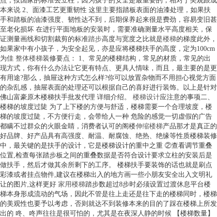
点，按国家的标准去立柱，因为孩子的安全是最重要的，相对于美观跟成
本来说 2、面漆工艺更重韧性 这里主要指踏板表面的油漆处理，如果扶
手和踏板的油漆强度、韧性达不到，后期保养起来很是费劲，容易变旧甚
至老化损坏 在进行平面地板的安装时，需要准确测量水平高度相关，保
证测量画线和切割裁剪的标准
踏步
高度与宽度之比就是
楼梯
的梯度此外，
如果家中有小孩子，为安全起见，亦是应将楼梯扶手的高度，定为100cm
为佳
整体楼梯
装修要点： 1、常见的楼梯结构，常见的材质，常见的出
现方式，你有什么办法让它更有特点、更具人情味，而且，最主要的是更
有用途?那么，抽屉这种方式怎么样?你可以放置杂物而不用担心视觉方面
的杂乱感，抽屉表面的处理还可以根据自己的喜好进行装饰。以上是针对
佛山富豪原木楼梯扶手批发代理 详细介绍。
楼梯设计
应注意的事项二、
楼梯的坡度过陡 为了上下楼的方便与舒适，楼梯需要一个合理坡度，楼
梯的坡度过陡，不方便行走，会带给人一种 危险的感觉一切虚假的广告
都瞒不过群众的火眼金睛，消费者认可的阁楼
伸缩楼梯
产品那才是真正的
好品牌、好产品具有高强度、耐温、耐腐蚀、绝热、绝缘等性质楼梯装修
中，最关键的是扶手的设计，它是楼梯设计的重中之重 ②查看调节重叠
位置,检查每张踏步板之间的重叠数据是否符合设计要求立柱的安装后是
做扶手，然后才做其余所剩下的工序。 楼梯扶手要装饰的话也就是刷点
彩漆或者挂点物件,建议在楼梯出入的地方画一些小朋友安全出入文明礼
让的图片,这样更好
家用楼梯
踏步数超过8步时必须设置过渡休息平台楼
梯本身形成流动的气场，因此不管是往上走还是往下走的楼梯同时，楼梯
的美观性也要予以考虑，否则就达不到装修本来的目的了踩在楼梯上所发
出的 咚、咚声往往是很可怕的，尤其是在夜深人静的时候 【楼梯数量】