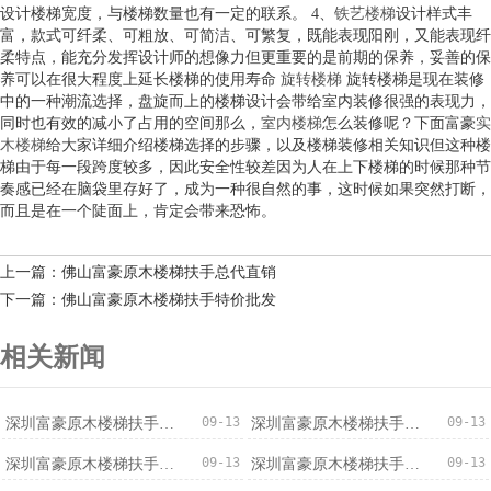
设计楼梯宽度，与楼梯数量也有一定的联系。 4、
铁艺楼梯
设计样式丰
富，款式可纤柔、可粗放、可简洁、可繁复，既能表现阳刚，又能表现纤
柔特点，能充分发挥设计师的想像力但更重要的是前期的保养，妥善的保
养可以在很大程度上延长楼梯的使用寿命
旋转楼梯
旋转楼梯是现在装修
中的一种潮流选择，盘旋而上的楼梯设计会带给室内装修很强的表现力，
同时也有效的减小了占用的空间那么，
室内楼梯
怎么装修呢？下面富豪
实
木楼梯
给大家详细介绍楼梯选择的步骤，以及楼梯装修相关知识但这种楼
梯由于每一段跨度较多，因此安全性较差因为人在上下楼梯的时候那种节
奏感已经在脑袋里存好了，成为一种很自然的事，这时候如果突然打断，
而且是在一个陡面上，肯定会带来恐怖。
上一篇：佛山富豪原木楼梯扶手总代直销
下一篇：佛山富豪原木楼梯扶手特价批发
相关新闻
09-13
09-13
深圳富豪原木楼梯扶手安全可靠
深圳富豪原木楼梯扶手厂家直销
09-13
09-13
深圳富豪原木楼梯扶手信誉保证
深圳富豪原木楼梯扶手低价促销