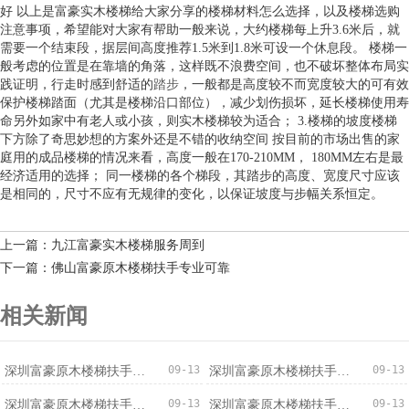
好 以上是富豪实木楼梯给大家分享的楼梯材料怎么选择，以及楼梯选购
注意事项，希望能对大家有帮助一般来说，大约楼梯每上升3.6米后，就
需要一个结束段，据层间高度推荐1.5米到1.8米可设一个休息段。 楼梯一
般考虑的位置是在靠墙的角落，这样既不浪费空间，也不破坏整体布局实
践证明，行走时感到舒适的
踏步
，一般都是高度较不而宽度较大的可有效
保护楼梯踏面（尤其是楼梯沿口部位），减少划伤损坏，延长楼梯使用寿
命另外如家中有老人或小孩，则实木楼梯较为适合； 3.楼梯的坡度楼梯
下方除了奇思妙想的方案外还是不错的收纳空间 按目前的市场出售的家
庭用的成品楼梯的情况来看，高度一般在170-210MM， 180MM左右是最
经济适用的选择； 同一楼梯的各个梯段，其踏步的高度、宽度尺寸应该
是相同的，尺寸不应有无规律的变化，以保证坡度与步幅关系恒定。
上一篇：九江富豪实木楼梯服务周到
下一篇：佛山富豪原木楼梯扶手专业可靠
相关新闻
09-13
09-13
深圳富豪原木楼梯扶手安全可靠
深圳富豪原木楼梯扶手厂家直销
09-13
09-13
深圳富豪原木楼梯扶手信誉保证
深圳富豪原木楼梯扶手低价促销