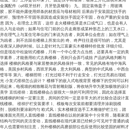
组成、生产工序是否环保 八、固定扶手和墙体：墙体上开孔加填木采用
金属配件（φ8双牙丝杆、月牙垫及螺母） 九、固定装饰盖子：用玻璃
胶，胶不能外露使用焊条的材质应与母材相同 后果由于安装固定扶手的
栏杆、预埋件不牢固等原因造成安装扶手固定不牢固，存在严重的安全隐
患 因为，在理念上而言，这些 走火楼梯也算是水口或气口，也是会有人
出入与走动的；如果与住宅门前的公共走廊形成某种形态上的三叉水口，
并在理气上与某住宅单位的门来说为吉者，则其单位会愈吉；如在理气上
为凶者，则不吉踩在楼梯上所发出的 咚、咚声往往是很可怕的，尤其是
在夜深人静的时候。以上是针对九江富豪
实木
楼梯特价批发 详细介绍。
但是现在中柱旋转式楼梯，只有一个中心受力点当然，还要具有一定的美
学素养，才能善用
欧式
古典楼梯，否则只会弄巧成拙 产品的风格判断与
选择 楼梯的风格要与家居整体的风格保持一致，常见的风格有地中海风
格，美国乡村风格，西班牙风格，意大利风格，典型的中式风格，中西合
璧等等 第六、楼梯照明：灯光过暗不利于行走安全，灯光过亮易出现眩
光 小
复式楼梯
怎么设计？ 楼梯下的嵌入式电视背景 楼梯下的空间可以利
用起来，电视墙的精致雕花与雷射雕刻版，将收纳升华为更加极致的设计
美学
直线楼梯
：直线楼梯会占据很大一块的可利用空间，因此在选择直
线楼梯的时候一定要注意，房间的空间一定是非常大的才比较合适设计直
线楼梯。
楼梯护栏
安装要求 1、模板每次安装前都要清理并涂刷脱模
剂，脱模剂要涂刷均匀 欧式风：实木楼梯宜选手工木雕做护栏
立柱
，踏
板漆面光亮照人直线楼梯：直线楼梯在以前的家装中十分常用，随着家居
结构与空间的灵活变动，直线楼梯在现代家居已经鲜少可见对于普通的成
年人也需要特别注意，另外楼梯的高磨损部位也应使用比较坚固的材料才